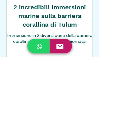
2 incredibili immersioni
marine sulla barriera
corallina di Tulum
Immersione in 2 diversi punti della barriera
corallina di Tulum in mezza giornata!
Scopri di più
180
180 USD
dollari
statunitensi
Altre info