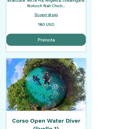
avanzate: Nicte Ha, Angelita, Dreamgate,
Nohoch Nah Chich...
Scopri di più
180
180 USD
dollari
statunitensi
Prenota
Corso Open Water Diver
(livello 1)